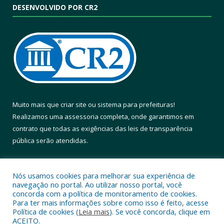
DESENVOLVIDO POR CR2
Muito mais que
criar site
ou
sistema para prefeituras
!
Realizamos uma
assessoria
completa, onde garantimos em
contrato que todas as exigências das
leis de transparência
pública
serão atendidas.
Conheça o
PNTP
e o
Radar da Transparência Pública
Nós usamos cookies para melhorar sua experiência de
navegação no portal. Ao utilizar nosso portal, você
concorda com a política de monitoramento de cookies.
Para ter mais informações sobre como isso é feito, acesse
Política de cookies (
Leia mais
). Se você concorda, clique em
Todos os direitos reservados a Prefeitura Municipal de Altamira.
ACEITO.