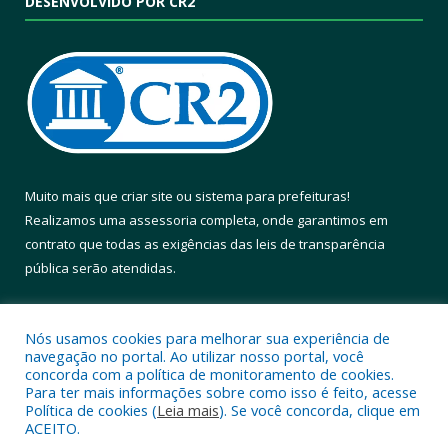
DESENVOLVIDO POR CR2
Muito mais que
criar site
ou
sistema para prefeituras
!
Realizamos uma
assessoria
completa, onde garantimos em
contrato que todas as exigências das
leis de transparência
pública
serão atendidas.
Conheça o
PNTP
e o
Radar da Transparência Pública
Nós usamos cookies para melhorar sua experiência de
navegação no portal. Ao utilizar nosso portal, você
concorda com a política de monitoramento de cookies.
Para ter mais informações sobre como isso é feito, acesse
Política de cookies (
Leia mais
). Se você concorda, clique em
Todos os direitos reservados a Prefeitura Municipal de Altamira.
ACEITO.