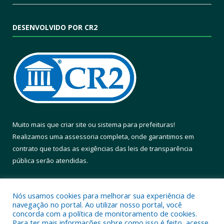
DESENVOLVIDO POR CR2
Muito mais que
criar site
ou
sistema para prefeituras
!
Realizamos uma
assessoria
completa, onde garantimos em
contrato que todas as exigências das
leis de transparência
pública
serão atendidas.
Conheça o
PNTP
e o
Radar da Transparência Pública
Nós usamos cookies para melhorar sua experiência de
navegação no portal. Ao utilizar nosso portal, você
concorda com a política de monitoramento de cookies.
Para ter mais informações sobre como isso é feito, acesse