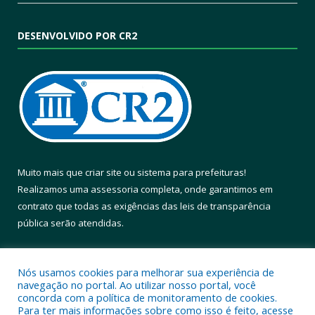
DESENVOLVIDO POR CR2
Muito mais que
criar site
ou
sistema para prefeituras
!
Realizamos uma
assessoria
completa, onde garantimos em
contrato que todas as exigências das
leis de transparência
pública
serão atendidas.
Conheça o
PNTP
e o
Radar da Transparência Pública
Nós usamos cookies para melhorar sua experiência de
navegação no portal. Ao utilizar nosso portal, você
concorda com a política de monitoramento de cookies.
Para ter mais informações sobre como isso é feito, acesse