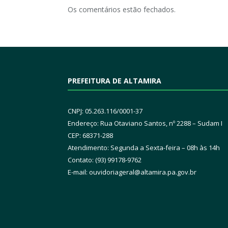
Os comentários estão fechados.
PREFEITURA DE ALTAMIRA
CNPJ: 05.263.116/0001-37
Endereço: Rua Otaviano Santos, nº 2288 – Sudam I
CEP: 68371-288
Atendimento: Segunda a Sexta-feira – 08h às 14h
Contato: (93) 99178-9762
E-mail:
ouvidoriageral@altamira.pa.
gov.br