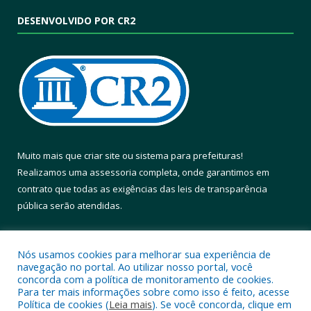
DESENVOLVIDO POR CR2
Muito mais que
criar site
ou
sistema para prefeituras
!
Realizamos uma
assessoria
completa, onde garantimos em
contrato que todas as exigências das
leis de transparência
pública
serão atendidas.
Conheça o
PNTP
e o
Radar da Transparência Pública
Nós usamos cookies para melhorar sua experiência de
navegação no portal. Ao utilizar nosso portal, você
concorda com a política de monitoramento de cookies.
Para ter mais informações sobre como isso é feito, acesse
Política de cookies (
Leia mais
). Se você concorda, clique em
Todos os direitos reservados a Prefeitura Municipal de Altamira.