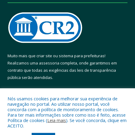
Muito mais que
criar site
ou
sistema para prefeituras
!
Realizamos uma
assessoria
completa, onde garantimos em
contrato que todas as exigências das
leis de transparência
pública
serão atendidas.
Conheça o
PNTP
e o
Radar da Transparência Pública
Nós usamos cookies para melhorar sua experiência de
navegação no portal. Ao utilizar nosso portal, você
concorda com a política de monitoramento de cookies.
Para ter mais informações sobre como isso é feito, acesse
Política de cookies (
Leia mais
). Se você concorda, clique em
Todos os direitos reservados a Prefeitura Municipal de Altamira.
ACEITO.