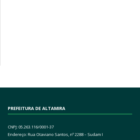
PREFEITURA DE ALTAMIRA
CNPJ: 05.263.116/0001-37
Endereço: Rua Otaviano Santos, nº 2288 – Sudam I