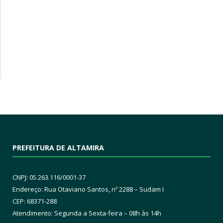
PREFEITURA DE ALTAMIRA
CNPJ: 05.263.116/0001-37
Endereço: Rua Otaviano Santos, nº 2288 – Sudam I
CEP: 68371-288
Atendimento: Segunda a Sexta-feira – 08h às 14h