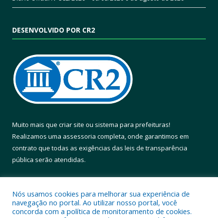
DESENVOLVIDO POR CR2
Muito mais que
criar site
ou
sistema para prefeituras
!
Realizamos uma
assessoria
completa, onde garantimos em
contrato que todas as exigências das
leis de transparência
pública
serão atendidas.
Conheça o
PNTP
e o
Radar da Transparência Pública
Nós usamos cookies para melhorar sua experiência de
navegação no portal. Ao utilizar nosso portal, você
concorda com a política de monitoramento de cookies.