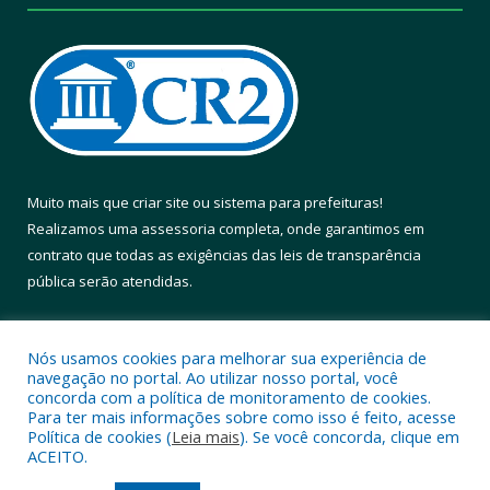
Muito mais que
criar site
ou
sistema para prefeituras
!
Realizamos uma
assessoria
completa, onde garantimos em
contrato que todas as exigências das
leis de transparência
pública
serão atendidas.
Conheça o
PNTP
e o
Radar da Transparência Pública
Nós usamos cookies para melhorar sua experiência de
navegação no portal. Ao utilizar nosso portal, você
concorda com a política de monitoramento de cookies.
Para ter mais informações sobre como isso é feito, acesse
Política de cookies (
Leia mais
). Se você concorda, clique em
Todos os direitos reservados a Prefeitura Municipal de Altamira.
ACEITO.