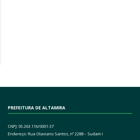
PREFEITURA DE ALTAMIRA
CNPJ: 05.263.116/0001-37
Endereço: Rua Otaviano Santos, nº 2288 – Sudam I