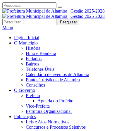
Pesquisar
por:
Menu
Página Inicial
O Município
História
Hino e Bandeira
Feriados
Bairros
Telefones Úteis
Calendário de eventos de Altamira
Pontos Turísticos de Altamira
Conselhos
O Governo
Prefeito
Agenda do Prefeito
Vice-Prefeita
Estrutura Organizacional
Publicações
Leis e Atos Normativos
Concursos e Processos Seletivos