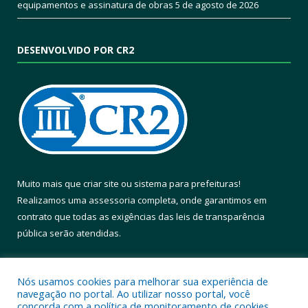
equipamentos e assinatura de obras
5 de agosto de 2026
DESENVOLVIDO POR CR2
Muito mais que
criar site
ou
sistema para prefeituras
!
Realizamos uma
assessoria
completa, onde garantimos em
contrato que todas as exigências das
leis de transparência
pública
serão atendidas.
Conheça o
PNTP
e o
Radar da Transparência Pública
Nós usamos cookies para melhorar sua experiência de
navegação no portal. Ao utilizar nosso portal, você
concorda com a política de monitoramento de cookies.