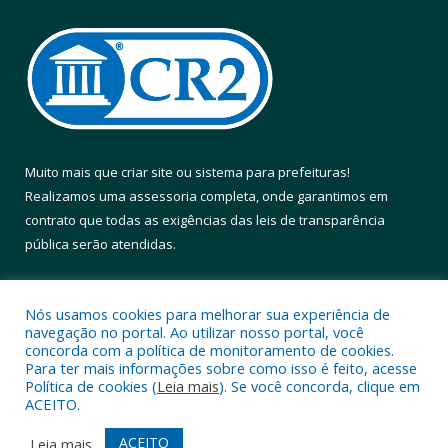
Muito mais que
criar site
ou
sistema para prefeituras
!
Realizamos uma
assessoria
completa, onde garantimos em
contrato que todas as exigências das
leis de transparência
pública
serão atendidas.
Conheça o
PNTP
e o
Radar da Transparência Pública
Nós usamos cookies para melhorar sua experiência de
navegação no portal. Ao utilizar nosso portal, você
concorda com a política de monitoramento de cookies.
Para ter mais informações sobre como isso é feito, acesse
Política de cookies (
Leia mais
). Se você concorda, clique em
Todos os direitos reservados a Prefeitura Municipal de Altamira.
ACEITO.
Mapa do Site
Acessar Área Administrativa
ACEITO
Leia mais