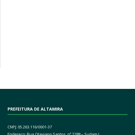
PREFEITURA DE ALTAMIRA
CNPJ: 05.263.116/0001-37
Endereço: Rua Otaviano Santos, nº 2288 – Sudam I