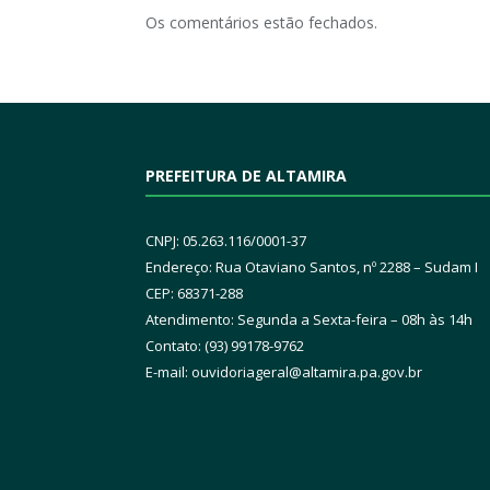
Os comentários estão fechados.
PREFEITURA DE ALTAMIRA
CNPJ: 05.263.116/0001-37
Endereço: Rua Otaviano Santos, nº 2288 – Sudam I
CEP: 68371-288
Atendimento: Segunda a Sexta-feira – 08h às 14h
Contato: (93) 99178-9762
E-mail:
ouvidoriageral@altamira.pa.
gov.br