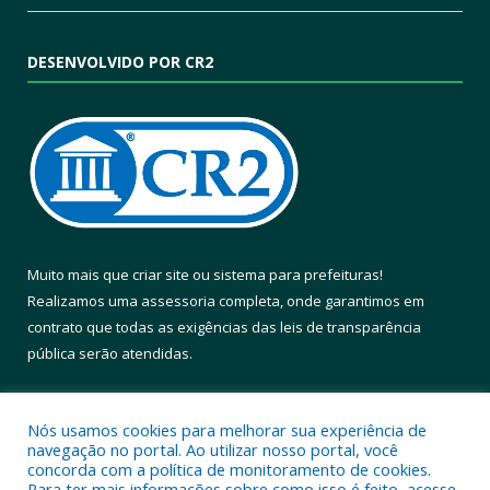
DESENVOLVIDO POR CR2
Muito mais que
criar site
ou
sistema para prefeituras
!
Realizamos uma
assessoria
completa, onde garantimos em
contrato que todas as exigências das
leis de transparência
pública
serão atendidas.
Conheça o
PNTP
e o
Radar da Transparência Pública
Nós usamos cookies para melhorar sua experiência de
navegação no portal. Ao utilizar nosso portal, você
concorda com a política de monitoramento de cookies.
Para ter mais informações sobre como isso é feito, acesse