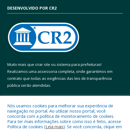
DESENVOLVIDO POR CR2
Muito mais que
criar site
ou
sistema para prefeituras
!
Realizamos uma
assessoria
completa, onde garantimos em
contrato que todas as exigências das
leis de transparência
pública
serão atendidas.
Conheça o
PNTP
e o
Radar da Transparência Pública
Nós usamos cookies para melhorar sua experiência de
navegação no portal. Ao utilizar nosso portal, você
concorda com a política de monitoramento de cookies.
Para ter mais informações sobre como isso é feito, acesse
Política de cookies (
Leia mais
). Se você concorda, clique em
Todos os direitos reservados a Prefeitura Municipal de Altamira.