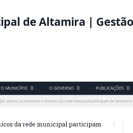
O MUNICÍPIO
O GOVERNO
PUBLICAÇÕES
EJA: alunos, professores e técnicos da rede municipal participam de Seminári
cnicos da rede municipal participam
0