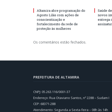
Altamira abre programação do
Saúde de
Agosto Lilás com ações de
novos in
conscientização e
entrega 
fortalecimento da rede de
assinatu
proteção às mulheres
Os comentários estão fechados.
PREFEITURA DE ALTAMIRA
CNPJ: 05.263.116/0001-37
Endereço: Rua Otaviano Santos, nº 2288 – Sudam I
CEP: 68371-288
Atendimento: Segunda a Sexta-feira – 08h às 14h