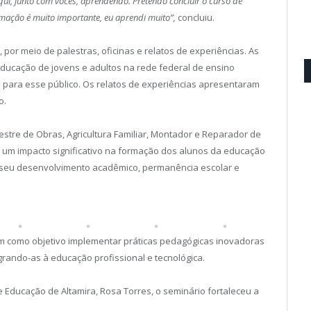
qui, junto com vocês, aprendendo. Pretendo concluir o curso de
rmação é muito importante, eu aprendi muito”,
concluiu.
r meio de palestras, oficinas e relatos de experiências. As
ucação de jovens e adultos na rede federal de ensino
os para esse público. Os relatos de experiências apresentaram
o.
stre de Obras, Agricultura Familiar, Montador e Reparador de
um impacto significativo na formação dos alunos da educação
a seu desenvolvimento acadêmico, permanência escolar e
 tem como objetivo implementar práticas pedagógicas inovadoras
grando-as à educação profissional e tecnológica.
 Educação de Altamira, Rosa Torres, o seminário fortaleceu a