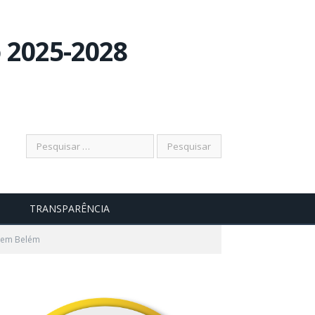
Pesquisar
TRANSPARÊNCIA
o em Belém
por: