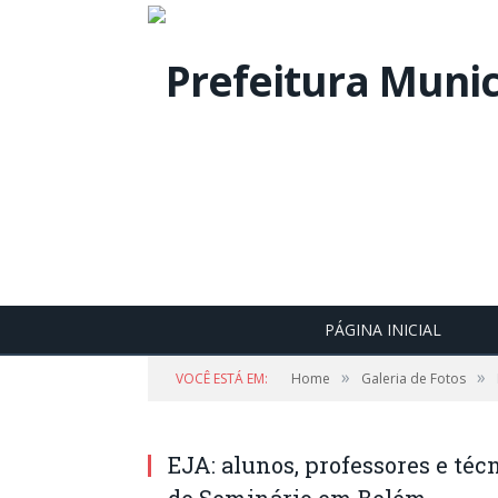
PÁGINA INICIAL
»
»
VOCÊ ESTÁ EM:
Home
Galeria de Fotos
EJA: alunos, professores e té
de Seminário em Belém