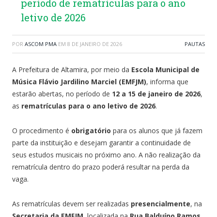
período de rematrículas para o ano
letivo de 2026
POR
ASCOM PMA
EM
8 DE JANEIRO DE 2026
PAUTAS
A Prefeitura de Altamira, por meio da
Escola Municipal de
Música Flávio Jardilino Marciel (EMFJM)
, informa que
estarão abertas, no período de
12 a 15 de janeiro de 2026
,
as
rematrículas para o ano letivo de 2026
.
O procedimento é
obrigatório
para os alunos que já fazem
parte da instituição e desejam garantir a continuidade de
seus estudos musicais no próximo ano. A não realização da
rematrícula dentro do prazo poderá resultar na perda da
vaga.
As rematrículas devem ser realizadas
presencialmente
, na
Secretaria da EMFJM
, localizada na
Rua Balduíno Ramos,