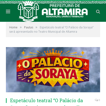
»
»
Home
Pautas
Espetáculo teatral “O Palácio da Soraya”
será apresentado no Teatro Municipal de Altamira
Espetáculo teatral “O Palácio da
0