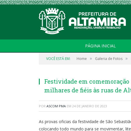
PÁGINA INICIAL
»
»
VOCÊ ESTÁ EM:
Home
Galeria de Fotos
Festividade em comemoração a
milhares de fiéis às ruas de A
POR
ASCOM PMA
EM
24 DE JANEIRO DE 2023
As provas oficias da festividade de São Sebastiã
colocando todo mundo para se movimentar, liter