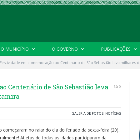
O MUNICÍPIO
O GOVERNO
PUBLICAÇÕES
Festividade em comemoração ao Centenário de São Sebastião leva milhares de 
o Centenário de São Sebastião leva
0
ltamira
GALERIA DE FOTOS
,
NOTÍCIAS
o começaram no raiar do dia do feriado da sexta-feira (20),
almente! Atletas de todas as idades participaram da