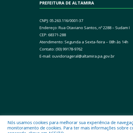
PREFEITURA DE ALTAMIRA
CNPJ: 05.263.116/0001-37
Endereço: Rua Otaviano Santos, nº 2288 – Sudam I
CEP: 68371-288
Atendimento: Segunda a Sexta-feira – 08h às 14h
Contato: (93) 99178-9762
E-mail:
ouvidoriageral@altamira.pa.
gov.br
Nós usamos cookies para melhorar sua experiência de navegação
Todos os direitos reservados a Prefeitura Municipal
monitoramento de cookies. Para ter mais informações sobre como