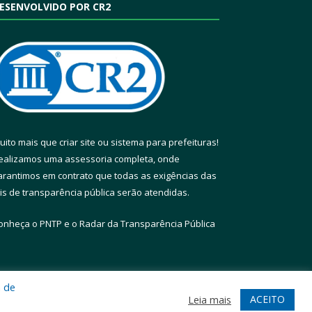
ESENVOLVIDO POR CR2
uito mais que
criar site
ou
sistema para prefeituras
!
ealizamos uma
assessoria
completa, onde
arantimos em contrato que todas as exigências das
eis de transparência pública
serão atendidas.
onheça o
PNTP
e o
Radar da Transparência Pública
a de
te
Acessar Área Administrativa
Acessar Webmail
ACEITO
Leia mais