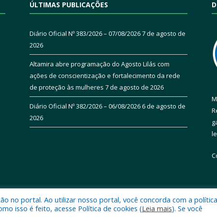
ÚLTIMAS PUBLICAÇÕES
D
Diário Oficial Nº 383/2026 – 07/08/2026
7 de agosto de
2026
Altamira abre programação do Agosto Lilás com
ações de conscientização e fortalecimento da rede
de proteção às mulheres
7 de agosto de 2026
M
Diário Oficial Nº 382/2026 – 06/08/2026
6 de agosto de
R
2026
g
l
C
 no portal. Ao utilizar nosso portal, você concorda com a polític
 de Altamira.
Mapa do Si
 isso é feito, acesse Política de cookies (
Leia mais
). Se você