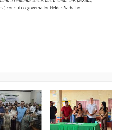
uda a realidade social, busca cuidar das pessoas,
s”,
concluiu o governador Helder Barbalho.