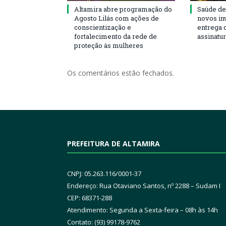
Altamira abre programação do
Saúde de
Agosto Lilás com ações de
novos in
conscientização e
entrega 
fortalecimento da rede de
assinatu
proteção às mulheres
Os comentários estão fechados.
PREFEITURA DE ALTAMIRA
CNPJ: 05.263.116/0001-37
Endereço: Rua Otaviano Santos, nº 2288 – Sudam I
CEP: 68371-288
Atendimento: Segunda a Sexta-feira – 08h às 14h
Contato: (93) 99178-9762