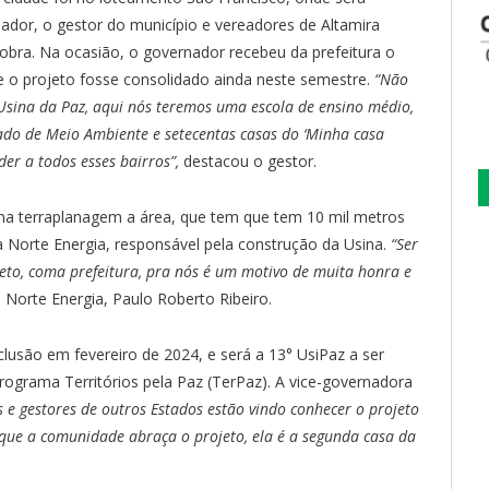
ador, o gestor do município e vereadores de Altamira
obra. Na ocasião, o governador recebeu da prefeitura o
 que o projeto fosse consolidado ainda neste semestre.
“Não
Usina da Paz, aqui nós teremos uma escola de ensino médio,
tado de Meio Ambiente e setecentas casas do ‘Minha casa
er a todos esses bairros”,
destacou o gestor.
na terraplanagem a área, que tem que tem 10 mil metros
 Norte Energia, responsável pela construção da Usina.
“Ser
eto, coma prefeitura, pra nós é um motivo de muita honra e
a Norte Energia, Paulo Roberto Ribeiro.
lusão em fevereiro de 2024, e será a 13° UsiPaz a ser
ograma Territórios pela Paz (TerPaz). A vice-governadora
s e gestores de outros Estados estão vindo conhecer o projeto
rque a comunidade abraça o projeto, ela é a segunda casa da