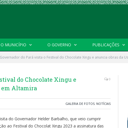
O MUNICÍPIO
O GOVERNO
PUBLICAÇÕES
Governador do Pará visita o Festival do Chocolate Xingu e anuncia obras da U
stival do Chocolate Xingu e
0
z em Altamira
GALERIA DE FOTOS
,
NOTÍCIAS
visita do Governador Helder Barbalho, que veio cumprir
ção ao Festival do Chocolat Xingu 2023 a assinatura das