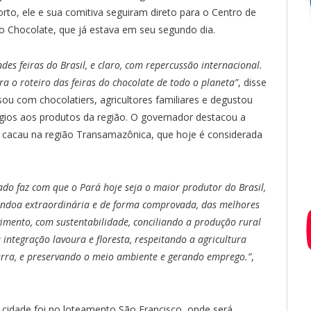
rto, ele e sua comitiva seguiram direto para o Centro de
do Chocolate, que já estava em seu segundo dia.
ndes feiras do Brasil, e claro, com repercussão internacional.
ra o roteiro das feiras do chocolate de todo o planeta”
, disse
sou com chocolatiers, agricultores familiares e degustou
ogios aos produtos da região. O governador destacou a
o cacau na região Transamazônica, que hoje é considerada
ado faz com que o Pará hoje seja o maior produtor do Brasil,
ndoa extraordinária e de forma comprovada, das melhores
imento, com sustentabilidade, conciliando a produção rural
integração lavoura e floresta, respeitando a agricultura
 terra, e preservando o meio ambiente e gerando emprego.”
,
idade foi no loteamento São Francisco, onde será