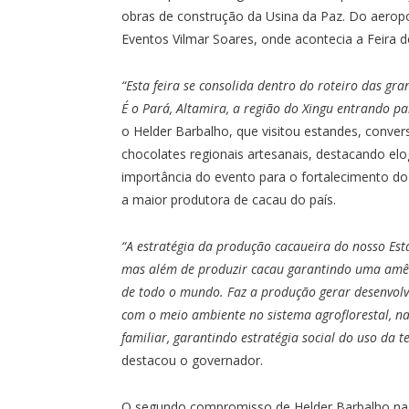
obras de construção da Usina da Paz. Do aeropo
Eventos Vilmar Soares, onde acontecia a Feira 
“Esta feira se consolida dentro do roteiro das gra
É o Pará, Altamira, a região do Xingu entrando pa
o Helder Barbalho, que visitou estandes, conver
chocolates regionais artesanais, destacando el
importância do evento para o fortalecimento d
a maior produtora de cacau do país.
“A estratégia da produção cacaueira do nosso Est
mas além de produzir cacau garantindo uma amê
de todo o mundo. Faz a produção gerar desenvolv
com o meio ambiente no sistema agroflorestal, na 
familiar, garantindo estratégia social do uso da
destacou o governador.
O segundo compromisso de Helder Barbalho na c