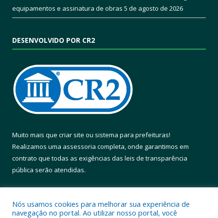
equipamentos e assinatura de obras
5 de agosto de 2026
DESENVOLVIDO POR CR2
Muito mais que
criar site
ou
sistema para prefeituras
!
Realizamos uma
assessoria
completa, onde garantimos em
contrato que todas as exigências das
leis de transparência
pública
serão atendidas.
Conheça o
PNTP
e o
Radar da Transparência Pública
Nós usamos cookies para melhorar sua experiência de
navegação no portal. Ao utilizar nosso portal, você