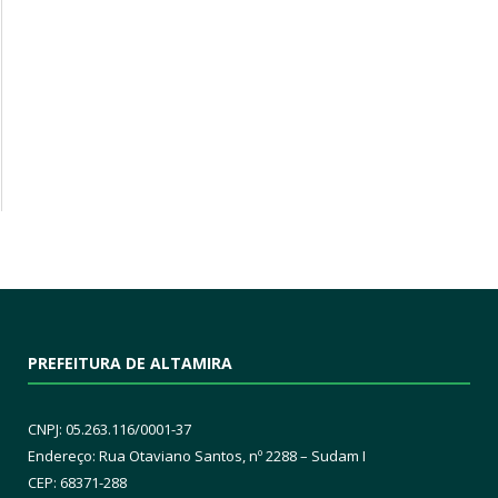
PREFEITURA DE ALTAMIRA
CNPJ: 05.263.116/0001-37
Endereço: Rua Otaviano Santos, nº 2288 – Sudam I
CEP: 68371-288