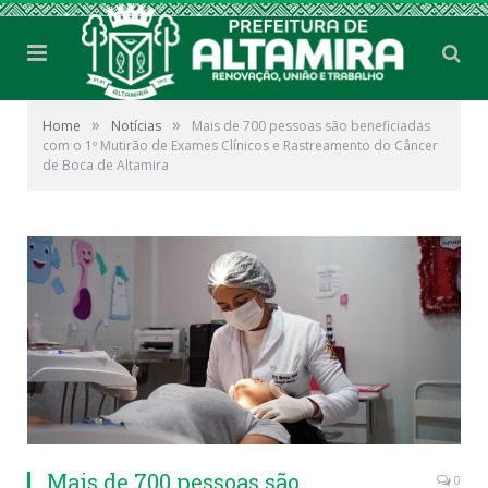
»
»
Home
Notícias
Mais de 700 pessoas são beneficiadas
com o 1º Mutirão de Exames Clínicos e Rastreamento do Câncer
de Boca de Altamira
Mais de 700 pessoas são
0