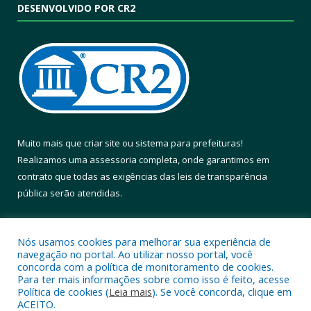
DESENVOLVIDO POR CR2
Muito mais que
criar site
ou
sistema para prefeituras
!
Realizamos uma
assessoria
completa, onde garantimos em
contrato que todas as exigências das
leis de transparência
pública
serão atendidas.
Conheça o
PNTP
e o
Radar da Transparência Pública
Nós usamos cookies para melhorar sua experiência de
navegação no portal. Ao utilizar nosso portal, você
concorda com a política de monitoramento de cookies.
Para ter mais informações sobre como isso é feito, acesse
Política de cookies (
Leia mais
). Se você concorda, clique em
Todos os direitos reservados a Prefeitura Municipal de Altamira.
ACEITO.