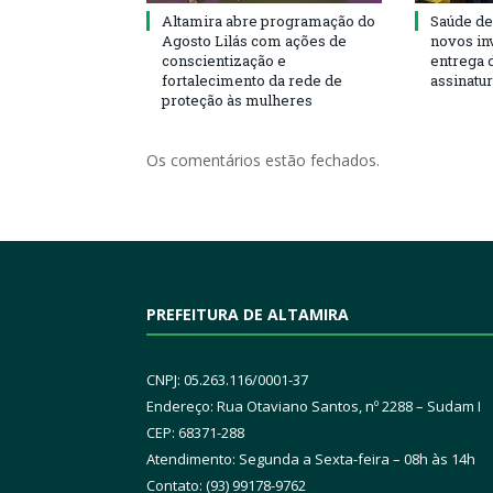
Altamira abre programação do
Saúde de
Agosto Lilás com ações de
novos in
conscientização e
entrega 
fortalecimento da rede de
assinatu
proteção às mulheres
Os comentários estão fechados.
PREFEITURA DE ALTAMIRA
CNPJ: 05.263.116/0001-37
Endereço: Rua Otaviano Santos, nº 2288 – Sudam I
CEP: 68371-288
Atendimento: Segunda a Sexta-feira – 08h às 14h
Contato: (93) 99178-9762