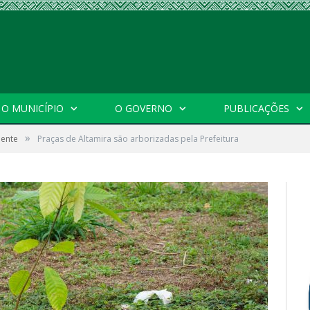
O MUNICÍPIO
O GOVERNO
PUBLICAÇÕES
»
iente
Praças de Altamira são arborizadas pela Prefeitura