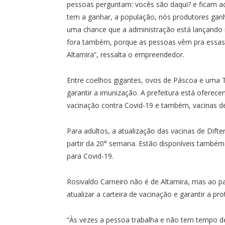
pessoas perguntam: vocês são daqui? e ficam a
tem a ganhar, a população, nós produtores gan
uma chance que a administração está lançando n
fora também, porque as pessoas vêm pra essas 
Altamira”, ressalta o empreendedor.
Entre coelhos gigantes, ovos de Páscoa e uma 
garantir a imunização. A prefeitura está oferec
vacinação contra Covid-19 e também, vacinas de r
Para adultos, a atualização das vacinas de Difte
partir da 20° semana. Estão disponíveis também 
para Covid-19.
Rosivaldo Carneiro não é de Altamira, mas ao p
atualizar a carteira de vacinação e garantir a pr
“Às vezes a pessoa trabalha e não tem tempo de 