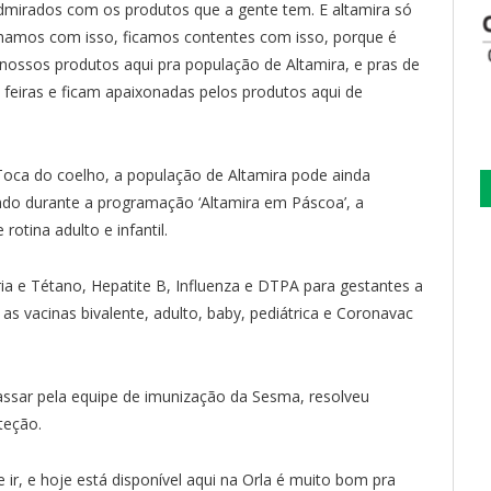
dmirados com os produtos que a gente tem. E altamira só
hamos com isso, ficamos contentes com isso, porque é
ossos produtos aqui pra população de Altamira, e pras de
feiras e ficam apaixonadas pelos produtos aqui de
Toca do coelho, a população de Altamira pode ainda
endo durante a programação ‘Altamira em Páscoa’, a
otina adulto e infantil.
ria e Tétano, Hepatite B, Influenza e DTPA para gestantes a
as vacinas bivalente, adulto, baby, pediátrica e Coronavac
assar pela equipe de imunização da Sesma, resolveu
oteção.
ir, e hoje está disponível aqui na Orla é muito bom pra