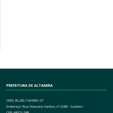
PREFEITURA DE ALTAMIRA
CNPJ: 05.263.116/0001-37
Endereço: Rua Otaviano Santos, nº 2288 – Sudam I
CEP: 68371-288