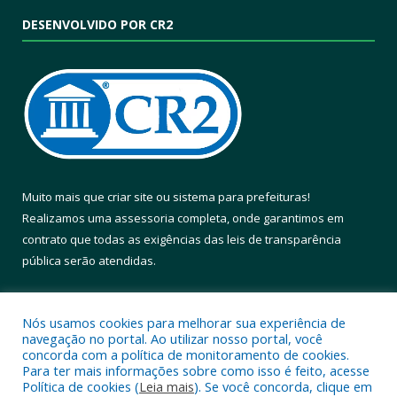
DESENVOLVIDO POR CR2
Muito mais que
criar site
ou
sistema para prefeituras
!
Realizamos uma
assessoria
completa, onde garantimos em
contrato que todas as exigências das
leis de transparência
pública
serão atendidas.
Conheça o
PNTP
e o
Radar da Transparência Pública
Nós usamos cookies para melhorar sua experiência de
navegação no portal. Ao utilizar nosso portal, você
concorda com a política de monitoramento de cookies.
Para ter mais informações sobre como isso é feito, acesse
Política de cookies (
Leia mais
). Se você concorda, clique em
Todos os direitos reservados a Prefeitura Municipal de Altamira.