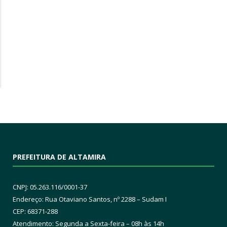
PREFEITURA DE ALTAMIRA
CNPJ: 05.263.116/0001-37
Endereço: Rua Otaviano Santos, nº 2288 – Sudam I
CEP: 68371-288
Atendimento: Segunda a Sexta-feira – 08h às 14h