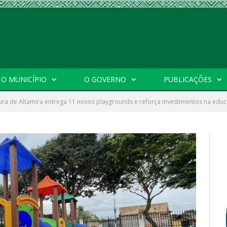
O MUNICÍPIO
O GOVERNO
PUBLICAÇÕES
tura de Altamira entrega 11 novos playgrounds e reforça investimentos na educa