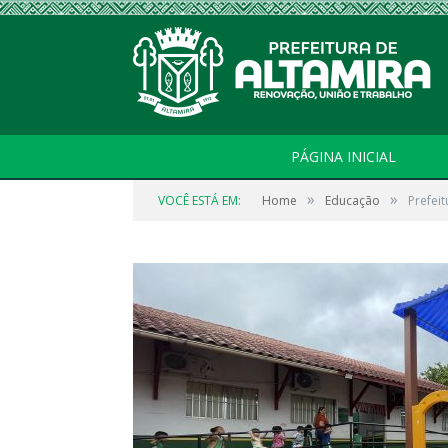
PÁGINA INICIAL
»
»
VOCÊ ESTÁ EM:
Home
Educação
Prefei