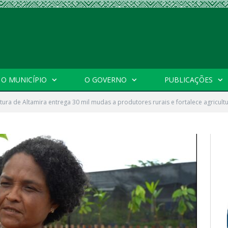
O MUNICÍPIO
O GOVERNO
PUBLICAÇÕES
itura de Altamira entrega 30 mil mudas a produtores rurais e fortalece agricultu