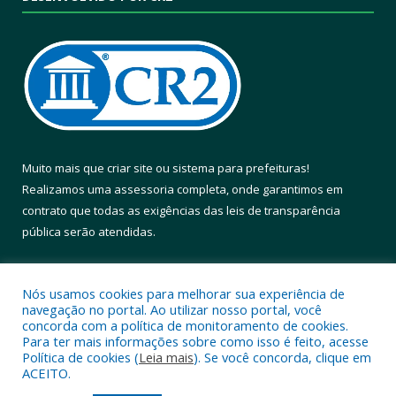
Muito mais que
criar site
ou
sistema para prefeituras
!
Realizamos uma
assessoria
completa, onde garantimos em
contrato que todas as exigências das
leis de transparência
pública
serão atendidas.
Conheça o
PNTP
e o
Radar da Transparência Pública
Nós usamos cookies para melhorar sua experiência de
navegação no portal. Ao utilizar nosso portal, você
concorda com a política de monitoramento de cookies.
Para ter mais informações sobre como isso é feito, acesse
Política de cookies (
Leia mais
). Se você concorda, clique em
Todos os direitos reservados a Prefeitura Municipal de Altamira.
ACEITO.