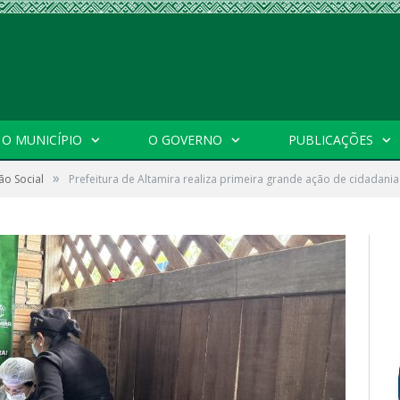
O MUNICÍPIO
O GOVERNO
PUBLICAÇÕES
»
ão Social
Prefeitura de Altamira realiza primeira grande ação de cidadania 