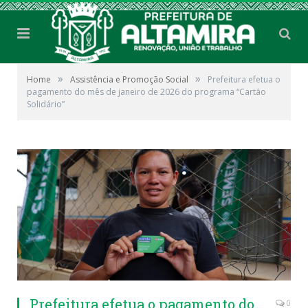
»
»
Home
Assistência e Promoção Social
Prefeitura efetua o
pagamento do mês de janeiro de 2026 do programa “Cartão
Solidário”
Prefeitura efetua o pagamento do
0