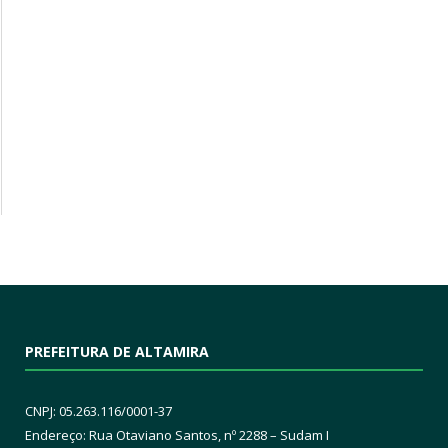
PREFEITURA DE ALTAMIRA
CNPJ: 05.263.116/0001-37
Endereço: Rua Otaviano Santos, nº 2288 – Sudam I