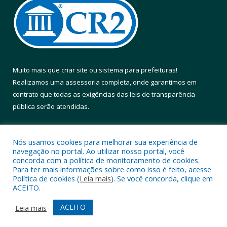
Muito mais que
criar site
ou
sistema para prefeituras
!
Realizamos uma
assessoria
completa, onde garantimos em
contrato que todas as exigências das
leis de transparência
pública
serão atendidas.
Conheça o
PNTP
e o
Radar da Transparência Pública
Nós usamos cookies para melhorar sua experiência de
navegação no portal. Ao utilizar nosso portal, você
concorda com a política de monitoramento de cookies.
Para ter mais informações sobre como isso é feito, acesse
Política de cookies (
Leia mais
). Se você concorda, clique em
Todos os direitos reservados a Prefeitura Municipal de Altamira.
ACEITO.
Mapa do Site
Acessar Área Administrativa
ACEITO
Leia mais
Acessar Webmail