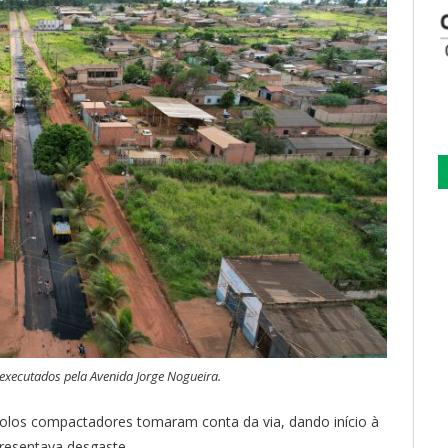
xecutados pela Avenida Jorge Nogueira.
rolos compactadores tomaram conta da via, dando início à
presentava desgaste.