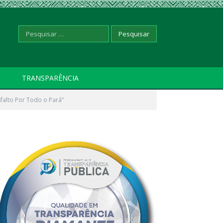
Pesquisar
TRANSPARÊNCIA
falto Por Todo o Pará”
por: