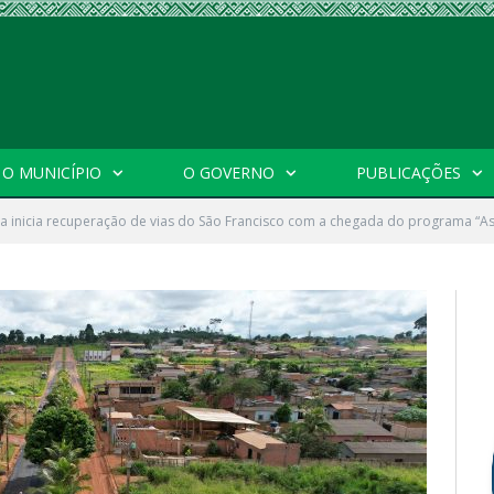
O MUNICÍPIO
O GOVERNO
PUBLICAÇÕES
ra inicia recuperação de vias do São Francisco com a chegada do programa “As