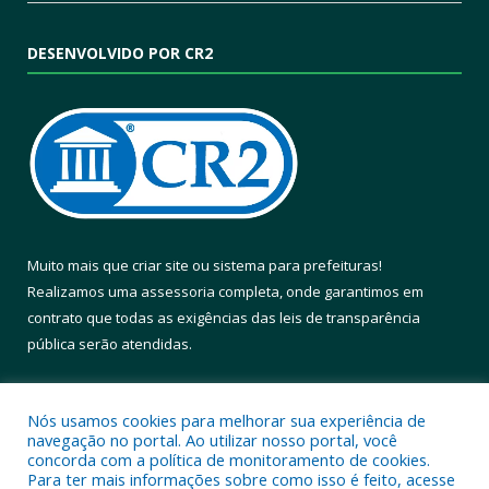
DESENVOLVIDO POR CR2
Muito mais que
criar site
ou
sistema para prefeituras
!
Realizamos uma
assessoria
completa, onde garantimos em
contrato que todas as exigências das
leis de transparência
pública
serão atendidas.
Conheça o
PNTP
e o
Radar da Transparência Pública
Nós usamos cookies para melhorar sua experiência de
navegação no portal. Ao utilizar nosso portal, você
concorda com a política de monitoramento de cookies.
Para ter mais informações sobre como isso é feito, acesse