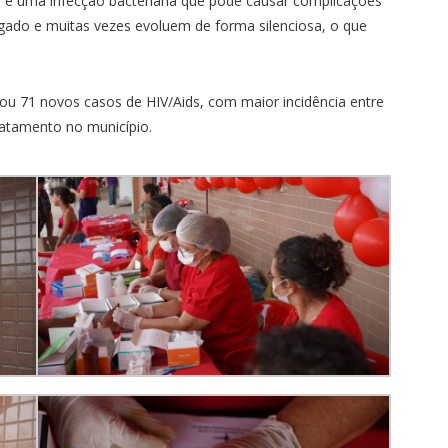
is é uma infecção bacteriana que pode causar complicações
fígado e muitas vezes evoluem de forma silenciosa, o que
rou 71 novos casos de HIV/Aids, com maior incidência entre
atamento no município.