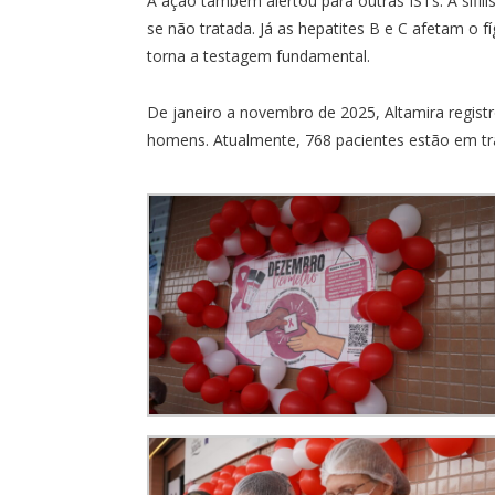
A ação também alertou para outras ISTs. A sífil
se não tratada. Já as hepatites B e C afetam o 
torna a testagem fundamental.
De janeiro a novembro de 2025, Altamira regist
homens. Atualmente, 768 pacientes estão em tr