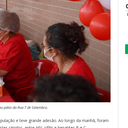
 no pátio da Rua 7 de Setembro.
população e teve grande adesão. Ao longo da manhã, foram
es rápidos, entre HIV, sífilis e hepatites B e C.