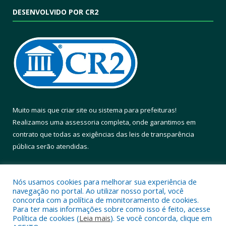
DESENVOLVIDO POR CR2
Muito mais que
criar site
ou
sistema para prefeituras
!
Realizamos uma
assessoria
completa, onde garantimos em
contrato que todas as exigências das
leis de transparência
pública
serão atendidas.
Conheça o
PNTP
e o
Radar da Transparência Pública
Nós usamos cookies para melhorar sua experiência de
navegação no portal. Ao utilizar nosso portal, você
concorda com a política de monitoramento de cookies.
Para ter mais informações sobre como isso é feito, acesse
Política de cookies (
Leia mais
). Se você concorda, clique em
Todos os direitos reservados a Prefeitura Municipal de Altamira.