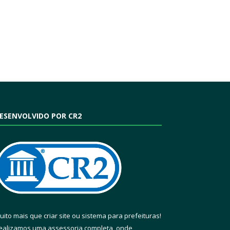
ESENVOLVIDO POR CR2
uito mais que
criar site
ou
sistema para prefeituras
!
ealizamos uma
assessoria
completa, onde