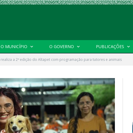
O MUNICÍPIO
O GOVERNO
PUBLICAÇÕES
a realiza a 2ª edição do Altapet com programação para tutores e animais