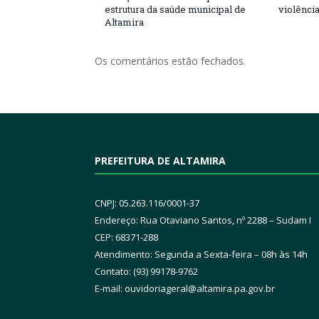
estrutura da saúde municipal de
violênci
Altamira
Os comentários estão fechados.
PREFEITURA DE ALTAMIRA
CNPJ: 05.263.116/0001-37
Endereço: Rua Otaviano Santos, nº 2288 – Sudam I
CEP: 68371-288
Atendimento: Segunda a Sexta-feira – 08h às 14h
Contato: (93) 99178-9762
E-mail:
ouvidoriageral@altamira.pa.
gov.br