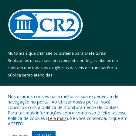
Muito mais que
criar site
ou
sistema para prefeituras
!
Realizamos uma
assessoria
completa, onde garantimos em
contrato que todas as exigências das
leis de transparência
pública
serão atendidas.
Conheça o
PNTP
e o
Radar da Transparência Pública
Nós usamos cookies para melhorar sua experiência de
navegação no portal. Ao utilizar nosso portal, você
concorda com a política de monitoramento de cookies.
Para ter mais informações sobre como isso é feito, acesse
Política de cookies (
Leia mais
). Se você concorda, clique em
Todos os direitos reservados a Prefeitura Municipal de Altamira.
ACEITO.
Mapa do Site
Acessar Área Administrativa
ACEITO
Leia mais