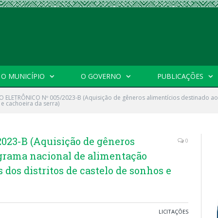
O MUNICÍPIO
O GOVERNO
PUBLICAÇÕES
 ELETRÔNICO Nº 005/2023-B (Aquisição de gêneros alimentícios destinado ao
 e cachoeira da serra)
23-B (Aquisição de gêneros
0
ograma nacional de alimentação
 dos distritos de castelo de sonhos e
LICITAÇÕES