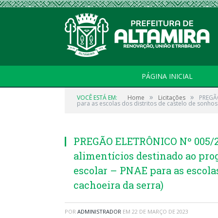
PÁGINA INICIAL
»
»
VOCÊ ESTÁ EM:
Home
Licitações
PREGÃO
para as escolas dos distritos de castelo de sonhos
PREGÃO ELETRÔNICO Nº 005/20
alimentícios destinado ao pr
escolar – PNAE para as escolas
cachoeira da serra)
POR
ADMINISTRADOR
EM
22 DE MARÇO DE 2023