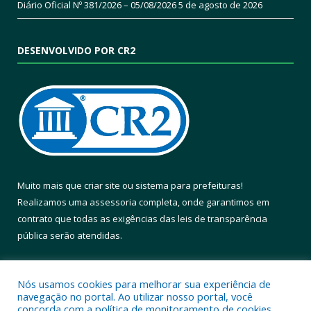
Diário Oficial Nº 381/2026 – 05/08/2026
5 de agosto de 2026
DESENVOLVIDO POR CR2
Muito mais que
criar site
ou
sistema para prefeituras
!
Realizamos uma
assessoria
completa, onde garantimos em
contrato que todas as exigências das
leis de transparência
pública
serão atendidas.
Conheça o
PNTP
e o
Radar da Transparência Pública
Nós usamos cookies para melhorar sua experiência de
navegação no portal. Ao utilizar nosso portal, você
concorda com a política de monitoramento de cookies.