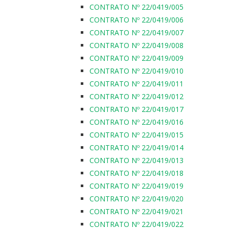
CONTRATO Nº 22/0419/005
CONTRATO Nº 22/0419/006
CONTRATO Nº 22/0419/007
CONTRATO Nº 22/0419/008
CONTRATO Nº 22/0419/009
CONTRATO Nº 22/0419/010
CONTRATO Nº 22/0419/011
CONTRATO Nº 22/0419/012
CONTRATO Nº 22/0419/017
CONTRATO Nº 22/0419/016
CONTRATO Nº 22/0419/015
CONTRATO Nº 22/0419/014
CONTRATO Nº 22/0419/013
CONTRATO Nº 22/0419/018
CONTRATO Nº 22/0419/019
CONTRATO Nº 22/0419/020
CONTRATO Nº 22/0419/021
CONTRATO Nº 22/0419/022