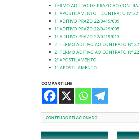
TERMO ADITIVO DE PRAZO AO CONTRAT
1º APOSTILAMENTO – CONTRATO Nº 22-
1º ADITIVO PRAZO 22/0419/009
1º ADITIVO PRAZO 22/0419/005
1º ADITIVO PRAZO 22/0419/013
2º TERMO ADITIVO AO CONTRATO Nº 22
2º TERMO ADITIVO AO CONTRATO Nº 22
2º APOSTILAMENTO
1° APOSTILAMENTO
COMPARTILHE
CONTEÚDO RELACIONADO