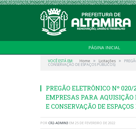
PÁGINA INICIAL
»
»
VOCÊ ESTÁ EM:
Home
Licitações
PREGÃ
CONSERVAÇÃO DE ESPAÇOS PÚBLICOS)
PREGÃO ELETRÔNICO Nº 020/
EMPRESAS PARA AQUISIÇÃO
E CONSERVAÇÃO DE ESPAÇOS 
POR
CR2-ADMIN3
EM
25 DE FEVEREIRO DE 2022