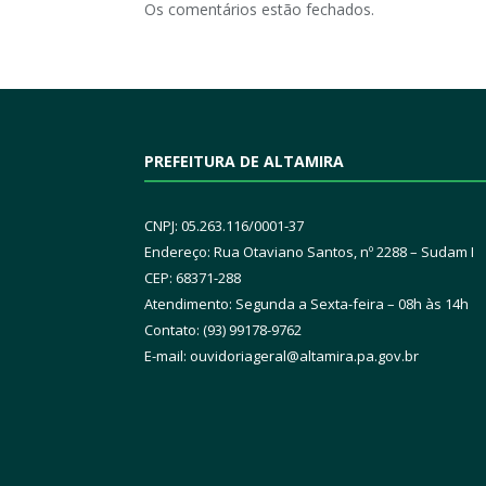
Os comentários estão fechados.
PREFEITURA DE ALTAMIRA
CNPJ: 05.263.116/0001-37
Endereço: Rua Otaviano Santos, nº 2288 – Sudam I
CEP: 68371-288
Atendimento: Segunda a Sexta-feira – 08h às 14h
Contato: (93) 99178-9762
E-mail:
ouvidoriageral@altamira.pa.
gov.br