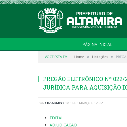
PÁGINA INICIAL
»
»
VOCÊ ESTÁ EM:
Home
Licitações
PREGÃ
PREGÃO ELETRÔNICO Nº 022/
JURÍDICA PARA AQUISIÇÃO 
POR
CR2-ADMIN3
EM
16 DE MARÇO DE 2022
EDITAL
ADJUDICAÇÃO