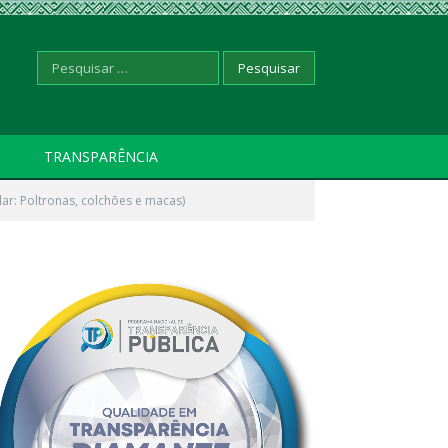
Pesquisar
TRANSPARÊNCIA
r: Poltronas, colchões e macas)
por: