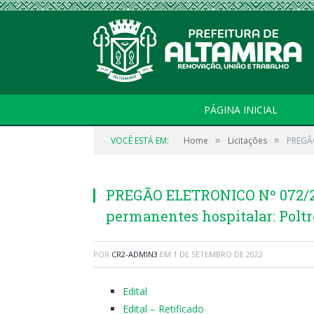
PÁGINA INICIAL
»
»
VOCÊ ESTÁ EM:
Home
Licitações
PREGÃO
PREGÃO ELETRONICO Nº 072/2
permanentes hospitalar: Poltr
POR
CR2-ADMIN3
EM
1 DE SETEMBRO DE 2022
Edital
Edital – Retificado