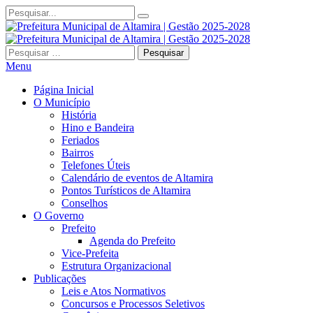
Pesquisar
por:
Menu
Página Inicial
O Município
História
Hino e Bandeira
Feriados
Bairros
Telefones Úteis
Calendário de eventos de Altamira
Pontos Turísticos de Altamira
Conselhos
O Governo
Prefeito
Agenda do Prefeito
Vice-Prefeita
Estrutura Organizacional
Publicações
Leis e Atos Normativos
Concursos e Processos Seletivos