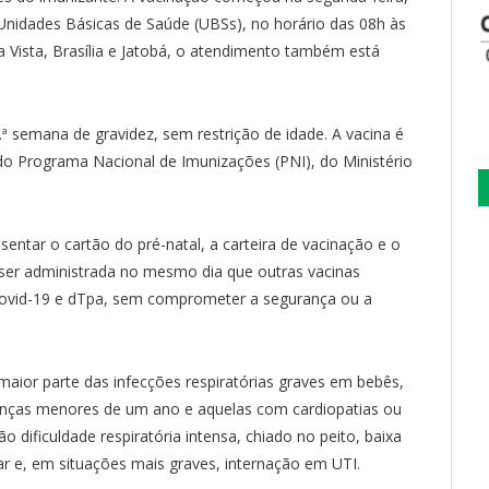
Unidades Básicas de Saúde (UBSs), no horário das 08h às
 Vista, Brasília e Jatobá, o atendimento também está
8.ª semana de gravidez, sem restrição de idade. A vacina é
 do Programa Nacional de Imunizações (PNI), do Ministério
entar o cartão do pré-natal, a carteira de vacinação e o
 ser administrada no mesmo dia que outras vacinas
 covid-19 e dTpa, sem comprometer a segurança ou a
a maior parte das infecções respiratórias graves em bebês,
anças menores de um ano e aquelas com cardiopatias ou
 dificuldade respiratória intensa, chiado no peito, baixa
ar e, em situações mais graves, internação em UTI.