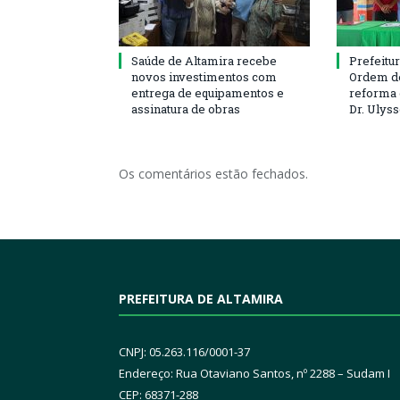
Saúde de Altamira recebe
Prefeitu
novos investimentos com
Ordem de
entrega de equipamentos e
reforma 
assinatura de obras
Dr. Ulys
Os comentários estão fechados.
PREFEITURA DE ALTAMIRA
CNPJ: 05.263.116/0001-37
Endereço: Rua Otaviano Santos, nº 2288 – Sudam I
CEP: 68371-288