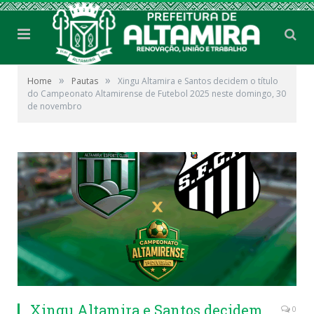
»
»
Home
Pautas
Xingu Altamira e Santos decidem o título
do Campeonato Altamirense de Futebol 2025 neste domingo, 30
de novembro
Xingu Altamira e Santos decidem
0